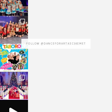
FOLLOW @DANCEFORART.KECSKEMET