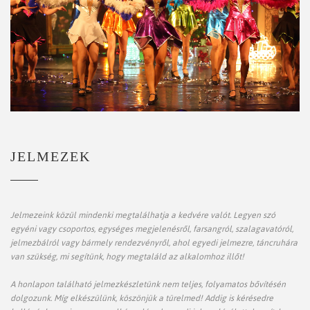
JELMEZEK
Jelmezeink közül mindenki megtalálhatja a kedvére valót. Legyen szó
egyéni vagy csoportos, egységes megjelenésről, farsangról, szalagavatóról,
jelmezbálról vagy bármely rendezvényről, ahol egyedi jelmezre, táncruhára
van szükség, mi segítünk, hogy megtaláld az alkalomhoz illőt!
A honlapon található jelmezkészletünk nem teljes, folyamatos bővítésén
dolgozunk. Míg elkészülünk, köszönjük a türelmed! Addig is kérésedre