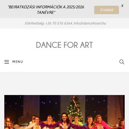
X
"BEIRATKOZÁSI INFORMÁCIÓK A 2025/2026
Érdekel
TANÉVRE"
Elérhetőség: +36 70 576 6564, info@danceforart.hu
SEAR
MENU