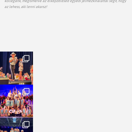
kollégánk, megismerve az elképzelésed egyedi jelmezkínálattal segít, hogy
az lehess, aki lenni akarsz!