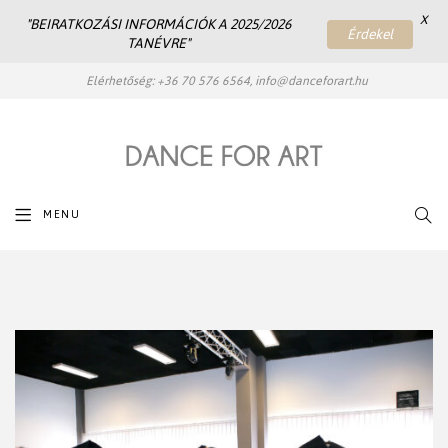
X
"BEIRATKOZÁSI INFORMÁCIÓK A 2025/2026
Érdekel
TANÉVRE"
Elérhetőség: +36 70 576 6564, info@danceforart.hu
SEAR
MENU