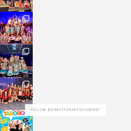
FOLLOW @DANCEFORART.KECSKEMET