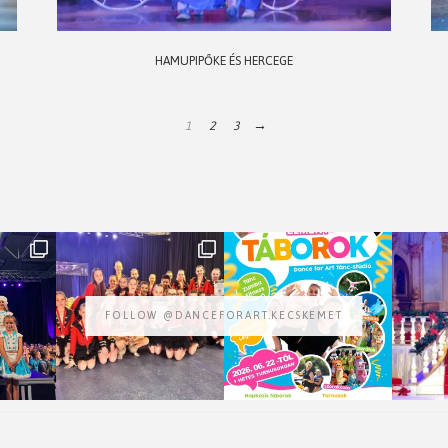
HAMUPIPŐKE ÉS HERCEGE
1
2
3
→
FOLLOW @DANCEFORART.KECSKEMET